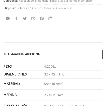
Categorías:
Papel grado alimenticio
,
Papel grado alimenticio genérico
Etiquetas:
Bebidas y Alimentos
,
Industria Restaurantera
INFORMACIÓN ADICIONAL
PESO
4.250 kg
DIMENSIONES
32 × 42 × 11 cm
MATERIAL:
Bond (blanco)
MEDIDA:
260×350 mm