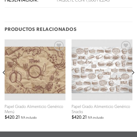
PRESENTACIÓN:
PAQUETE CON 1,000 PIEZAS
PRODUCTOS RELACIONADOS
Añadir
Añadir
a la lista
a la lista
de
de
deseos
deseos
Papel Grado Alimenticio Genérico
Papel Grado Alimenticio Genérico
Menú
Snacks
$
420.21
$
420.21
IVA incluido
IVA incluido